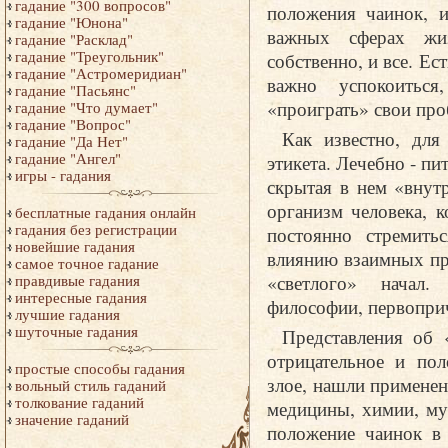
гадание "300 вопросов"
положения чаинок, и
гадание "Юнона"
важных сферах жиз
гадание "Расклад"
гадание "Треугольник"
собственно, и все. Ес
гадание "Астромеридиан"
важно успокоиться
гадание "Пасьянс"
«проиграть» свои пр
гадание "Что думает"
гадание "Вопрос"
Как известно, для
гадание "Да Нет"
гадание "Ангел"
этикета. Лечебно - п
игры - гадания
скрытая в нем «внут
организм человека, 
бесплатные гадания онлайн
гадания без регистрации
постоянно стремить
новейшие гадания
влиянию взаимных пр
самое точное гадание
«светлого» начал.
правдивые гадания
интересные гадания
философии, первопри
лучшие гадания
шуточные гадания
Представления об 
отрицательное и пол
простые способы гадания
злое, нашли применен
вольный стиль гаданий
толкование гаданий
медицины, химии, му
значение гаданий
положение чаинок в 