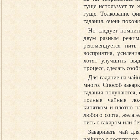
гуще использует те 
гуще. Толкование фи
гадания, очень похож
Но следует помнит
двум разным режим
рекомендуется пить
восприятия, усилени
хотят улучшить выд
процесс, сделать соо
Для гадание на чай
много. Способ завар
гадания получаются,
полные чайные лож
кипятком и плотно н
любого сорта, желат
пить с сахаром или бе
Заваривать чай дл
чайнике с достаточн