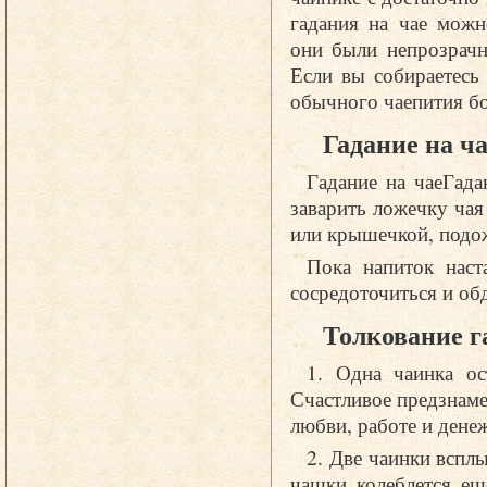
гадания на чае можн
они были непрозрачн
Если вы собираетесь
обычного чаепития бо
Гадание на ч
Гадание на чаеГада
заварить ложечку чая
или крышечкой, подож
Пока напиток наста
сосредоточиться и об
Толкование г
1. Одна чаинка ос
Счастливое предзнаме
любви, работе и дене
2. Две чаинки всплы
чашки колеблется ещ