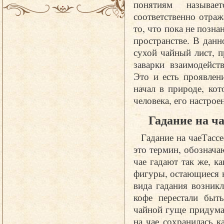
понятиям называе
соответственно отраж
то, что пока не позна
пространстве. В данн
сухой чайный лист, 
заварки взаимодейст
Это и есть проявлен
начал в природе, ко
человека, его настроен
Гадание на ч
Гадание на чаеТасс
это термин, обознача
чае гадают так же, к
фигуры, остающиеся н
вида гадания возникл
кофе перестали быть
чайной гуще придума
на чае сохранилась к