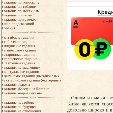
гадание по гороскопу
гадание по таблице
гадание по месячным
гадание по часам
гадание при свечах
шар предсказаний
оракул
китайские гадания
тибетские гадания
индийские гадания
египетские гадания
старинные гадания
крещенские гадания
святочные гадания
гадания на масленицу
виртуальные гадания
цыганские гадания (цыганки азы)
екатеринские гадания (екатерины)
гадания ведьмы
гадание Жозефины Богарне
гадание мадам Рекамье
Одним из малоизве
гадание на любовь
Китае является спос
гадание на будущее
довольно широко и в
гадание на отношения