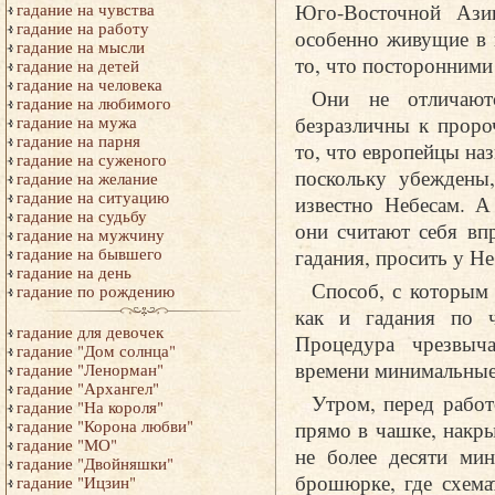
Юго-Восточной Азии
гадание на чувства
гадание на работу
особенно живущие в 
гадание на мысли
то, что посторонними
гадание на детей
гадание на человека
Они не отличают
гадание на любимого
безразличны к проро
гадание на мужа
гадание на парня
то, что европейцы на
гадание на суженого
поскольку убеждены
гадание на желание
гадание на ситуацию
известно Небесам. А
гадание на судьбу
они считают себя вп
гадание на мужчину
гадания, просить у Не
гадание на бывшего
гадание на день
Способ, с которым 
гадание по рождению
как и гадания по 
гадание для девочек
Процедура чрезвыч
гадание "Дом солнца"
времени минимальные
гадание "Ленорман"
гадание "Архангел"
Утром, перед работ
гадание "На короля"
прямо в чашке, накр
гадание "Корона любви"
гадание "МО"
не более десяти мин
гадание "Двойняшки"
брошюрке, где схема
гадание "Ицзин"