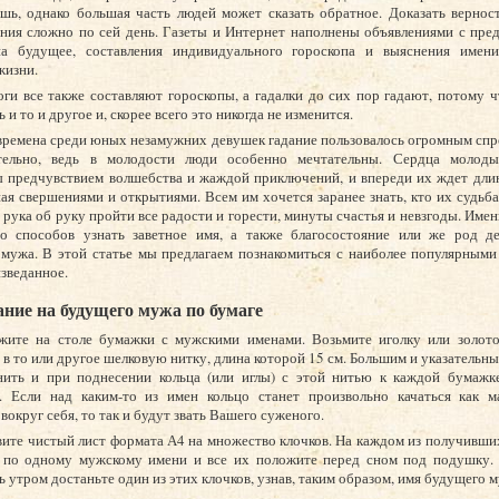
шь, однако большая часть людей может сказать обратное. Доказать вернос
ния сложно по сей день. Газеты и Интернет наполнены объявлениями с пре
на будущее, составления индивидуального гороскопа и выяснения имен
жизни.
ги все также составляют гороскопы, а гадалки до сих пор гадают, потому ч
ь и то и другое и, скорее всего это никогда не изменится.
времена среди юных незамужних девушек гадание пользовалось огромным спр
тельно, ведь в молодости люди особенно мечтательны. Сердца молод
 предчувствием волшебства и жаждой приключений, и впереди их ждет длин
ая свершениями и открытиями. Всем им хочется заранее знать, кто их судьба
 рука об руку пройти все радости и горести, минуты счастья и невзгоды. Име
го способов узнать заветное имя, а также благосостояние или же род де
мужа. В этой статье мы предлагаем познакомиться с наиболее популярными
изведанное.
ание на будущего мужа по бумаге
ожите на столе бумажки с мужскими именами. Возьмите иголку или золото
 в то или другое шелковую нитку, длина которой 15 см. Большим и указательн
нить и при поднесении кольца (или иглы) с этой нитью к каждой бумажк
е. Если над каким-то из имен кольцо станет произвольно качаться как м
вокруг себя, то так и будут звать Вашего суженого.
вите чистый лист формата А4 на множество клочков. На каждом из получивши
 по одному мужскому имени и все их положите перед сном под подушку. 
ь утром достаньте один из этих клочков, узнав, таким образом, имя будущего 