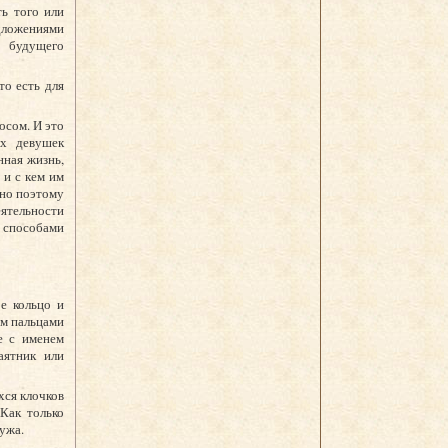
ть того или
дложениями
и будущего
то есть для
осом. И это
ых девушек
ная жизнь,
 и с кем им
нно поэтому
ятельности
 способами
е кольцо и
ым пальцами
е с именем
аятник или
хся клочков
Как только
мужа.