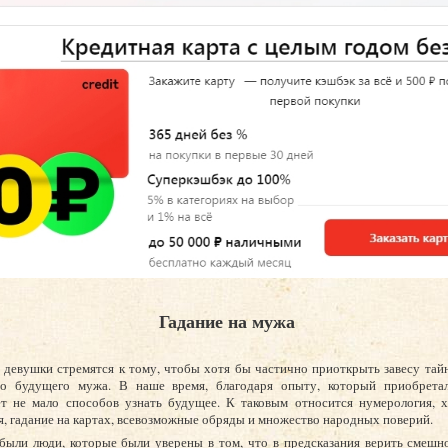
Гадание на мужа
 девушки стремятся к тому, чтобы хотя бы частично приоткрыть завесу тай
го будущего мужа. В наше время, благодаря опыту, который приобретал
т не мало способов узнать будущее. К таковым относится нумерология, х
я, гадание на картах, всевозможные обряды и множество народных поверий.
 были люди, которые были уверены в том, что в предсказания верить смешн