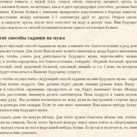
отовьте емкость с водой (таз), огарок свечи, скорлупу грецкого ореха, 
 клочков бумаги, на которых, как и в двух предыдущих способах, должны бы
мена. Клочки бумаги с именами прикрепите пластилином к бортам емкости 
расстояние между клочками 2-3 сантиметра друг от друга). Огарок свечи
 в скорлупу ореха, после чего опустите на воду в центре таза. Имя будущ
огда скорлупа со свечой остановится возле одного из клочков бумаги.
гие способы гадания на мужа
ует вкусный способ гадания на мужа, а именно его благосостояние и род дея
ым косточкам. Для этого Вам нужно кушать вишенки и, когда будете выплевы
чек, чтобы узнать род деятельности будущего мужа, перечисляйте назва
, а чтобы определить его благосостояние, говорите «бедный, богатый, краси
еселый, злой, здоровый, больной, спесивый, нищий» и т.п. Слово, на котором
 будет относиться к Вашему будущему супругу.
о чтобы осуществить следующий способ гадания на имя будущего мужа - гада
 Вам нужна подруга. Она должна будет двумя своими руками взять Вашу 
я и способом «крапивки» прокрутить ее так, будто выжимает белье. Между
ыть расстояние минимум десять сантиметров. Пока подруга в таком полож
ашу руку, Вы должны посмотреть на кожу руки на внутренней стороне пред
я разводы или складки. Если то или иное напомнит Вам какую-нибудь букву,
инаться имя будущего мужа.
адать даже по кожуре яблока. Для этого нужно очистить яблоко так, чтобы
жа на спираль. После этого бросьте кожуру через левое плечо и, обернувшись,
кожура упала на пол в виде какой-нибудь буквы. Если так и получится, то, наве
инаться имя суженого.