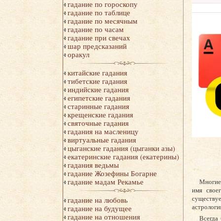
гадание по гороскопу
гадание по таблице
гадание по месячным
гадание по часам
гадание при свечах
шар предсказаний
оракул
китайские гадания
тибетские гадания
индийские гадания
египетские гадания
старинные гадания
крещенские гадания
святочные гадания
гадания на масленицу
виртуальные гадания
цыганские гадания (цыганки азы)
екатеринские гадания (екатерины)
гадания ведьмы
гадание Жозефины Богарне
гадание мадам Рекамье
Многие
имя свое
существуе
гадание на любовь
астрологи
гадание на будущее
гадание на отношения
Всегда