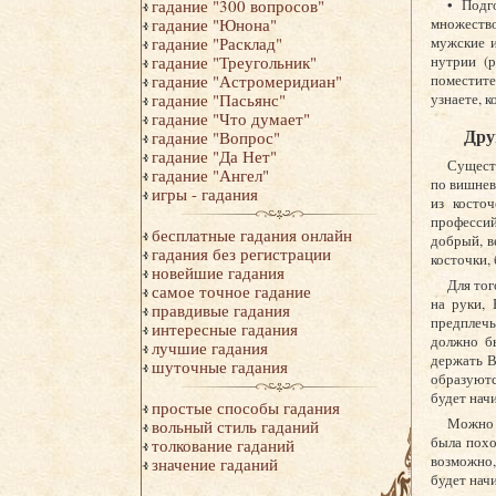
• Подг
гадание "300 вопросов"
множество
гадание "Юнона"
мужские и
гадание "Расклад"
нутрии (
гадание "Треугольник"
поместите
гадание "Астромеридиан"
узнаете, к
гадание "Пасьянс"
гадание "Что думает"
Дру
гадание "Вопрос"
гадание "Да Нет"
Существ
гадание "Ангел"
по вишнев
игры - гадания
из косто
профессий
бесплатные гадания онлайн
добрый, в
гадания без регистрации
косточки,
новейшие гадания
Для тог
самое точное гадание
на руки,
правдивые гадания
предплечь
интересные гадания
должно б
лучшие гадания
держать В
шуточные гадания
образуютс
будет нач
простые способы гадания
Можно г
вольный стиль гаданий
была похо
толкование гаданий
возможно, 
значение гаданий
будет нач