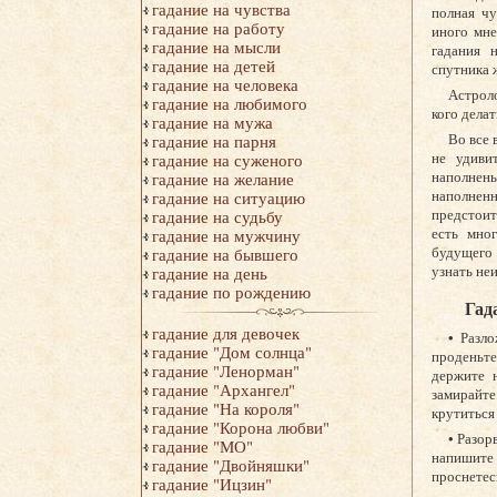
гадание на чувства
полная чу
гадание на работу
иного мне
гадание на мысли
гадания 
гадание на детей
спутника 
гадание на человека
Астроло
гадание на любимого
кого делат
гадание на мужа
Во все 
гадание на парня
не удиви
гадание на суженого
наполнены
гадание на желание
наполненн
гадание на ситуацию
предстоит
гадание на судьбу
есть мно
гадание на мужчину
будущего 
гадание на бывшего
узнать не
гадание на день
гадание по рождению
Гад
гадание для девочек
• Разл
гадание "Дом солнца"
проденьте
гадание "Ленорман"
держите 
гадание "Архангел"
замирайт
гадание "На короля"
крутиться 
гадание "Корона любви"
• Разор
гадание "МО"
напишите
гадание "Двойняшки"
проснетес
гадание "Ицзин"