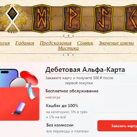
огия
Гадания
Предсказания
Сонник
Значение имени
Мистика