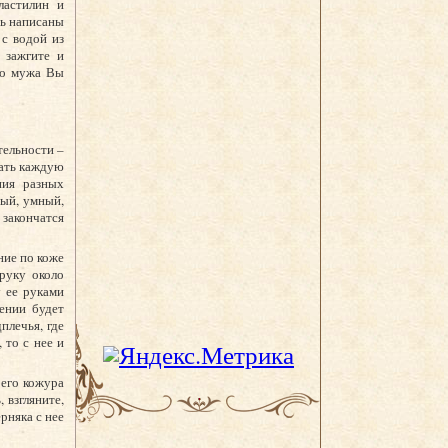
пластилин и
ть написаны
с водой из
 зажгите и
его мужа Вы
тельности –
вать каждую
ния разных
вый, умный,
 закончатся
ние по коже
руку около
 ее руками
ении будет
плечья, где
 то с нее и
 его кожура
 взгляните,
рняка с нее