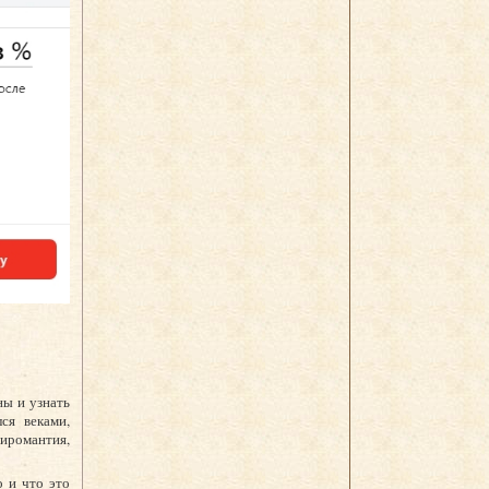
ны и узнать
ся веками,
иромантия,
о и что это