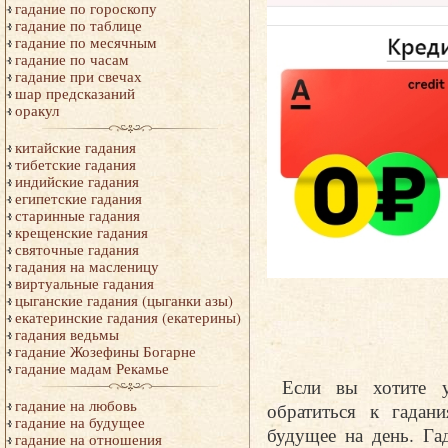
гадание по гороскопу
гадание по таблице
гадание по месячным
гадание по часам
гадание при свечах
шар предсказаний
оракул
китайские гадания
тибетские гадания
индийские гадания
египетские гадания
старинные гадания
крещенские гадания
святочные гадания
гадания на масленицу
виртуальные гадания
цыганские гадания (цыганки азы)
екатеринские гадания (екатерины)
гадания ведьмы
гадание Жозефины Богарне
гадание мадам Рекамье
Если вы хотите у
гадание на любовь
обратиться к гадан
гадание на будущее
будущее на день. Га
гадание на отношения