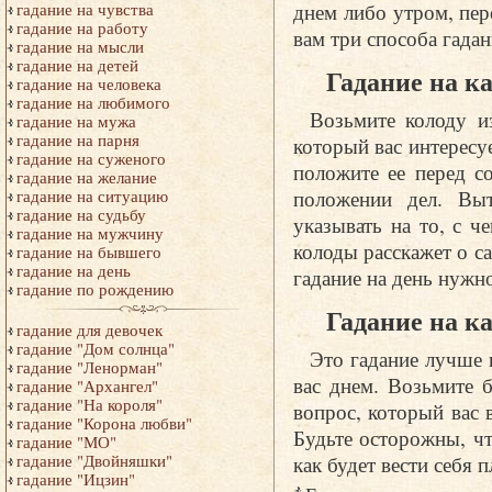
днем либо утром, пер
гадание на чувства
гадание на работу
вам три способа гадан
гадание на мысли
гадание на детей
Гадание на ка
гадание на человека
гадание на любимого
Возьмите колоду из
гадание на мужа
гадание на парня
который вас интересу
гадание на суженого
положите ее перед с
гадание на желание
положении дел. Вы
гадание на ситуацию
гадание на судьбу
указывать на то, с ч
гадание на мужчину
колоды расскажет о с
гадание на бывшего
гадание на день
гадание на день нужно
гадание по рождению
Гадание на к
гадание для девочек
гадание "Дом солнца"
Это гадание лучше 
гадание "Ленорман"
вас днем. Возьмите б
гадание "Архангел"
гадание "На короля"
вопрос, который вас 
гадание "Корона любви"
Будьте осторожны, чт
гадание "МО"
как будет вести себя п
гадание "Двойняшки"
гадание "Ицзин"