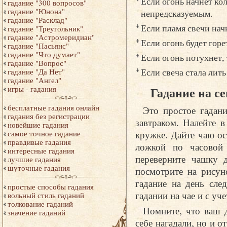
Если огонь начнет кол
гадание "300 вопросов"
гадание "Юнона"
непредсказуемым.
гадание "Расклад"
Если пламя свечи начн
гадание "Треугольник"
гадание "Астромеридиан"
Если огонь будет горе
гадание "Пасьянс"
гадание "Что думает"
Если огонь потухнет, 
гадание "Вопрос"
Если свеча стала лить
гадание "Да Нет"
гадание "Ангел"
Гадание на с
игры - гадания
бесплатные гадания онлайн
Это простое гадан
гадания без регистрации
завтраком. Налейте 
новейшие гадания
кружке. Дайте чаю ос
самое точное гадание
правдивые гадания
ложкой по часовой 
интересные гадания
переверните чашку 
лучшие гадания
шуточные гадания
посмотрите на рисун
гадание на день сле
простые способы гадания
гадании на чае и с уч
вольный стиль гаданий
толкование гаданий
Помните, что ваш д
значение гаданий
себе нагадали, но и о