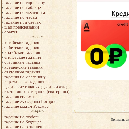
гадание по гороскопу
гадание по таблице
гадание по месячным
гадание по часам
гадание при свечах
шар предсказаний
оракул
китайские гадания
тибетские гадания
индийские гадания
египетские гадания
старинные гадания
крещенские гадания
святочные гадания
гадания на масленицу
виртуальные гадания
цыганские гадания (цыганки азы)
екатеринские гадания (екатерины)
гадания ведьмы
гадание Жозефины Богарне
гадание мадам Рекамье
гадание на любовь
При копиров
гадание на будущее
гадание на отношения