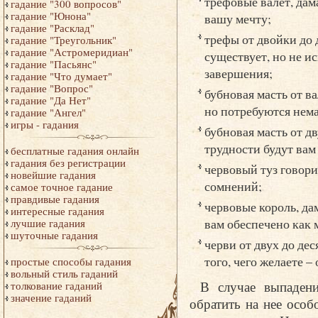
трефовые валет, дама
гадание "300 вопросов"
гадание "Юнона"
вашу мечту;
гадание "Расклад"
трефы от двойки до 
гадание "Треугольник"
гадание "Астромеридиан"
существует, но не и
гадание "Пасьянс"
завершения;
гадание "Что думает"
гадание "Вопрос"
бубновая масть от в
гадание "Да Нет"
но потребуются нем
гадание "Ангел"
игры - гадания
бубновая масть от дв
трудности будут вам
бесплатные гадания онлайн
гадания без регистрации
червовый туз говори
новейшие гадания
сомнений;
самое точное гадание
правдивые гадания
червовые король, дам
интересные гадания
вам обеспечено как 
лучшие гадания
шуточные гадания
черви от двух до де
того, чего желаете 
простые способы гадания
вольный стиль гаданий
В случае выпаден
толкование гаданий
значение гаданий
обратить на нее особ