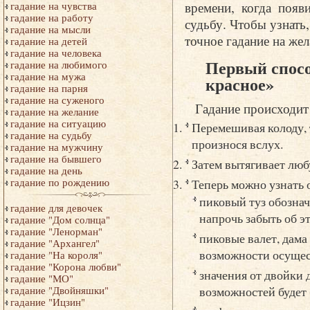
времени, когда появ
гадание на чувства
гадание на работу
судьбу. Чтобы узнать
гадание на мысли
точное гадание на же
гадание на детей
гадание на человека
Первый спосо
гадание на любимого
гадание на мужа
красное»
гадание на парня
гадание на суженого
Гадание происходи
гадание на желание
гадание на ситуацию
Перемешивая колоду, т
гадание на судьбу
произнося вслух.
гадание на мужчину
гадание на бывшего
Затем вытягивает люб
гадание на день
гадание по рождению
Теперь можно узнать о
пиковый туз обознача
гадание для девочек
напрочь забыть об э
гадание "Дом солнца"
гадание "Ленорман"
пиковые валет, дама 
гадание "Архангел"
возможности осущес
гадание "На короля"
гадание "Корона любви"
значения от двойки 
гадание "МО"
возможностей будет
гадание "Двойняшки"
гадание "Ицзин"