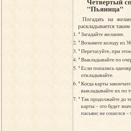
Четвертый сп
"Пьяница"
Погадать на жела
раскладывается таким
Загадайте желание.
Возьмите колоду из 36
Перетасуйте, при это
Выкладывайте по очер
Если попались одновр
откладывайте.
Когда карты закончатс
выкладывайте их по 
Так продолжайте до т
карты – это будет зна
пасьянс не сошелся – 