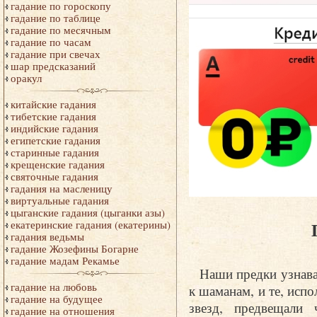
гадание по гороскопу
гадание по таблице
гадание по месячным
гадание по часам
гадание при свечах
шар предсказаний
оракул
китайские гадания
тибетские гадания
индийские гадания
египетские гадания
старинные гадания
крещенские гадания
святочные гадания
гадания на масленицу
виртуальные гадания
цыганские гадания (цыганки азы)
екатеринские гадания (екатерины)
гадания ведьмы
гадание Жозефины Богарне
гадание мадам Рекамье
Наши предки узнав
гадание на любовь
к шаманам, и те, исп
гадание на будущее
звезд, предвещали
гадание на отношения