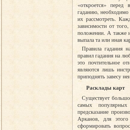
«откроется» перед 
гаданию, необходимо 
их рассмотреть. Каж
зависимости от того
положении. А также и
выпала та или иная ка
Правила гадания н
правил гадания на лю
это почтительное от
являются лишь инстр
приподнять завесу не
Расклады карт
Существует большое
самых популярных 
предсказание произв
Арканов, для этог
сформировать вопрос