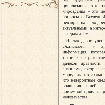
цивилизация это н
мироздания – это це
вопросы о Вселенной
невзирая на свою дре
актуальными, а интере
каждым днем.
Не так давно учены
Оказывается, в др
информация, котора
техническое развити
далекой древности,
знаниями, которые с
мире, так и в сознан
что невероятные све
вращения нашей га
внеземной цивилизаци
человечества!