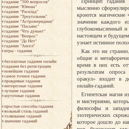
Принцип гадания 
гадание "300 вопросов"
гадание "Юнона"
мысленно сформулиро
гадание "Расклад"
кроются магические ч
гадание "Треугольник"
значение каждого и
гадание "Астромеридиан"
гадание "Пасьянс"
глубокомысленный и 
гадание "Что думает"
настоящем и будущем.
гадание "Вопрос"
гадание "Да Нет"
узнает истинное поло
гадание "Ангел"
Как это ни странно
игры - гадания
общие и метафоричны
бесплатные гадания онлайн
время в них есть от
гадания без регистрации
результатам опроса
новейшие гадания
самое точное гадание
оракул» входит в д
правдивые гадания
онлайн-гаданий.
интересные гадания
лучшие гадания
Египетская магия и
шуточные гадания
и мистериями, котор
простые способы гадания
философы и западн
вольный стиль гаданий
эзотерических скрижа
толкование гаданий
которое дошло до на
значение гаданий
пор будоражит умы