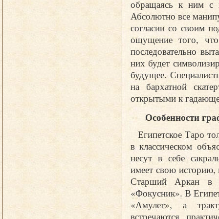
обращаясь к ним с 
Абсолютно все манипу
согласии со своим п
ощущение того, что
последовательно выт
них будет символизир
будущее. Специалист
на бархатной скатер
открытыми к гадающе
Особенности гр
Египетское Таро то
в классическом объя
несут в себе сакрал
имеет свою историю, 
Старший Аркан в б
«Фокусник». В Египет
«Амулет», а тракт
встречаются практ