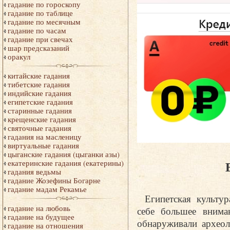
гадание по гороскопу
гадание по таблице
гадание по месячным
гадание по часам
гадание при свечах
шар предсказаний
оракул
китайские гадания
тибетские гадания
индийские гадания
египетские гадания
старинные гадания
крещенские гадания
святочные гадания
гадания на масленицу
виртуальные гадания
цыганские гадания (цыганки азы)
екатеринские гадания (екатерины)
гадания ведьмы
гадание Жозефины Богарне
гадание мадам Рекамье
Египетская культур
гадание на любовь
себе большее внима
гадание на будущее
обнаруживали археол
гадание на отношения