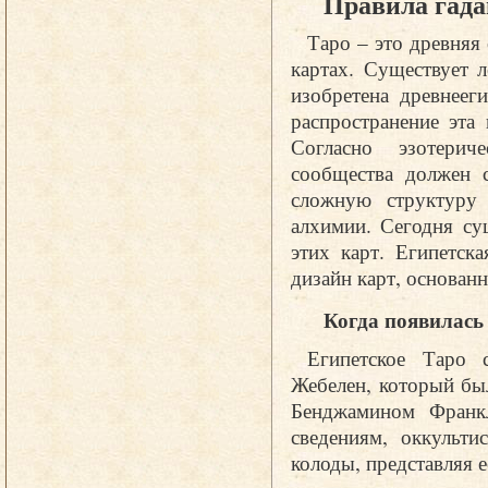
Правила гада
Таро – это древняя
картах. Существует 
изобретена древнеег
распространение эта
Согласно эзотери
сообщества должен 
сложную структуру 
алхимии. Сегодня су
этих карт. Египетск
дизайн карт, основан
Когда появилась
Египетское Таро 
Жебелен, который бы
Бенджамином Франкл
сведениям, оккульт
колоды, представляя 