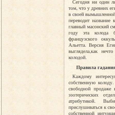
Сегодня ни один л
том, что у древних е
в своей вымышленной
переводит название 
главный масонский с
году эта колода б
французского оккул
Альетта. Версия Еги
выглядела,как нечт
колодой.
Правила гадани
Каждому интересу
собственную колоду.
свободной продаже 
эзотерических отде
атрибутикой. Вы
прислушиваться к св
собственной интуици