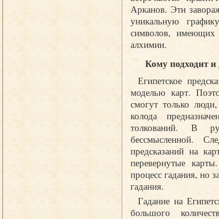
Арканов. Эти завора
уникальную график
символов, имеющих 
алхимии.
Кому подходит и 
Египетское предск
моделью карт. Поэто
смогут только люди
колода предназнач
толкований. В р
бессмысленной. Сл
предсказаний на кар
перевернутые карты.
процесс гадания, но з
гадания.
Гадание на Египет
большого количест