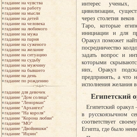
интерес ученых, 
гадание на чувства
гадание на работу
цивилизации, сущес
гадание на мысли
через столетия веко
гадание на детей
гадание на человека
Таро, которые егип
гадание на любимого
инициации и для пр
гадание на мужа
Оракул поможет найт
гадание на парня
гадание на суженого
посредничество колд
гадание на желание
задать вопрос и ин
гадание на ситуацию
гадание на судьбу
которыми скрываютс
гадание на мужчину
них, Оракул подск
гадание на бывшего
гадание на день
предпринять, а что н
гадание по рождению
исполнения желания в
гадание для девочек
Египетский о
гадание "Дом солнца"
гадание "Ленорман"
Египетский оракул 
гадание "Архангел"
гадание "На короля"
в русскоязычном се
гадание "Корона любви"
соответствует свое
гадание "МО"
Египта, где было неи
гадание "Двойняшки"
гадание "Ицзин"