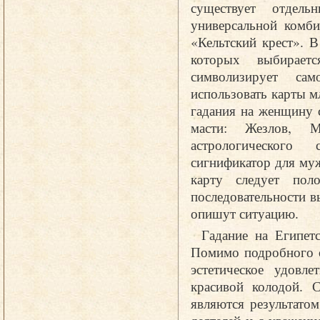
существует отдель
универсальной комби
«Кельтский крест». В
которых выбираетс
символизирует са
использовать карты м
гадания на женщину 
масти: Жезлов, 
астрологического
сигнификатор для му
карту следует пол
последовательности в
опишут ситуацию.
Гадание на Египетс
Помимо подробного о
эстетическое удовл
красивой колодой. 
являются результато
деятелей и с уважени