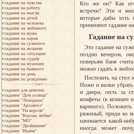
Кто же он? Как его
гадание на чувства
гадание на работу
встречи? Эти и мно
гадание на мысли
которые дабы хоть 
гадание на детей
гадание на человека
применяют гадание на
гадание на любимого
гадание на мужа
Гадание на с
гадание на парня
гадание на суженого
Это гадание на суж
гадание на желание
поздно вечером, ок
гадание на ситуацию
гадание на судьбу
поверьям баня счита
гадание на мужчину
можно гадать в любо
гадание на бывшего
гадание на день
Постелить на стол 
гадание по рождению
Ножи и вилки убрать
гадание для девочек
и двери, сесть за с
гадание "Дом солнца"
конфеты (в комнате 
гадание "Ленорман"
вареного). Положить
гадание "Архангел"
гадание "На короля"
ряженый, приди ко м
гадание "Корона любви"
начинается какой-ниб
гадание "МО"
гадание "Двойняшки"
иногда может почу
гадание "Ицзин"