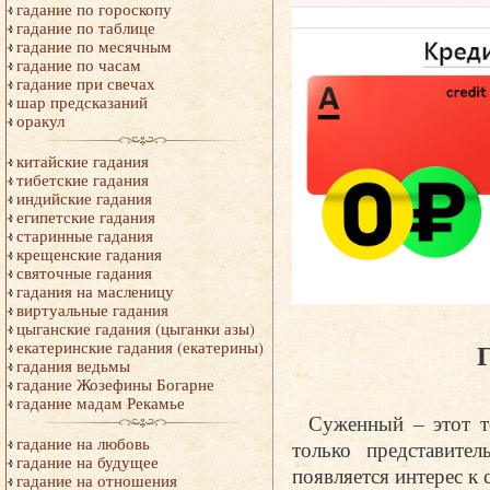
гадание по гороскопу
гадание по таблице
гадание по месячным
гадание по часам
гадание при свечах
шар предсказаний
оракул
китайские гадания
тибетские гадания
индийские гадания
египетские гадания
старинные гадания
крещенские гадания
святочные гадания
гадания на масленицу
виртуальные гадания
цыганские гадания (цыганки азы)
Г
екатеринские гадания (екатерины)
гадания ведьмы
гадание Жозефины Богарне
гадание мадам Рекамье
Суженный – этот т
гадание на любовь
только представите
гадание на будущее
появляется интерес к 
гадание на отношения