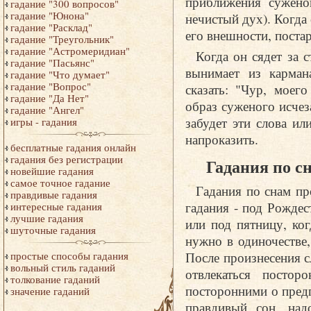
приближения сужено
гадание "300 вопросов"
гадание "Юнона"
нечистый дух). Когда
гадание "Расклад"
его внешности, поста
гадание "Треугольник"
гадание "Астромеридиан"
Когда он сядет за с
гадание "Пасьянс"
вынимает из карман
гадание "Что думает"
гадание "Вопрос"
сказать: "Чур, моег
гадание "Да Нет"
образ суженого исчеза
гадание "Ангел"
забудет эти слова ил
игры - гадания
напроказить.
бесплатные гадания онлайн
гадания без регистрации
Гадания по с
новейшие гадания
самое точное гадание
Гадания по снам п
правдивые гадания
гадания - под Рождес
интересные гадания
лучшие гадания
или под пятницу, ко
шуточные гадания
нужно в одиночестве
После произнесения с
простые способы гадания
вольный стиль гаданий
отвлекаться посто
толкование гаданий
посторонними о пред
значение гаданий
правдивый сон, над