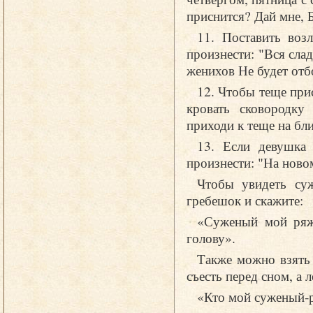
приснится? Дай мне, Б
11. Поставить воз
произнести: "Вся сла
женихов Не будет отб
12. Чтобы теще при
кровать сковородку
приходи к теще на бл
13. Если девушка 
произнести: "На ново
Чтобы увидеть су
гребешок и скажите:
«Суженый мой ряж
голову».
Также можно взять 
съесть перед сном, а л
«Кто мой суженый-р