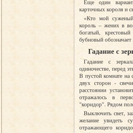
Еще один вариан
карточных короля и с
«Кто мой суженый
король – жених в во
богатый, крестовый
бубновый обозначает
Гадание с зе
Гадание с зерка
одиночестве, перед э
В пустой комнате на 
двух сторон - свеч
расстоянии установи
отражалось в перв
"коридор". Рядом пол
Выключить свет, за
желание увидеть с
отражающего коридо