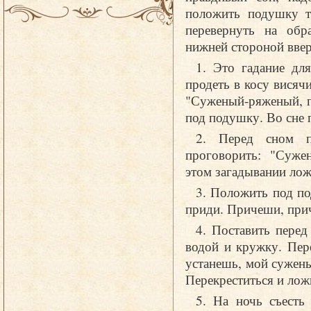
положить подушку т
перевернуть на обр
нижней стороной ввер
1. Это гадание дл
продеть в косу висяч
"Суженый-ряженый, п
под подушку. Во сне
2. Перед сном п
проговорить: "Суже
этом загадывании ложи
3. Положить под по
приди. Причеши, при
4. Поставить пере
водой и кружку. Пере
устанешь, мой сужены
Перекреститься и ложи
5. На ночь съесть