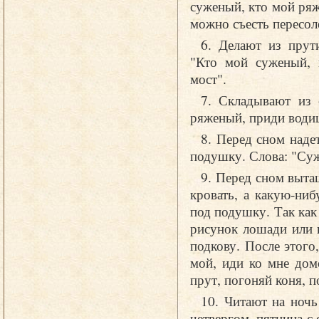
суженый, кто мой ряж
можно съесть пересо
6. Делают из прут
"Кто мой суженый, 
мост".
7. Складывают из 
ряженый, приди води
8. Перед сном наде
подушку. Слова: "Су
9. Перед сном выта
кровать, а какую-ни
под подушку. Так как
рисунок лошади или 
подкову. После этого
мой, иди ко мне дом
прут, погоняй коня, п
10. Читают на ночь
четвергом, пятница с 