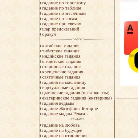
гадание по гороскопу
гадание по таблице
гадание по месячным
гадание по часам
гадание при свечах
шар предсказаний
оракул
китайские гадания
тибетские гадания
индийские гадания
египетские гадания
старинные гадания
крещенские гадания
святочные гадания
гадания на масленицу
виртуальные гадания
цыганские гадания (цыганки азы)
екатеринские гадания (екатерины)
гадания ведьмы
гадание Жозефины Богарне
гадание мадам Рекамье
гадание на любовь
гадание на будущее
гадание на отношения