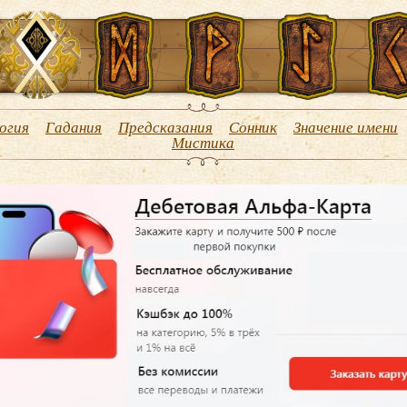
огия
Гадания
Предсказания
Сонник
Значение имени
Мистика