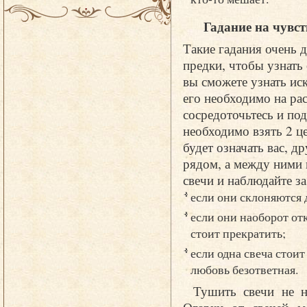
Гадание на чувс
Такие гадания очень 
предки, чтобы узнать
вы сможете узнать ис
его необходимо на ра
сосредоточьтесь и по
необходимо взять 2 це
будет означать вас, д
рядом, а между ними 
свечи и наблюдайте за
если они склоняются 
если они наоборот отк
стоит прекратить;
если одна свеча стоит 
любовь безответная.
Тушить свечи не н
Огарки от свечей м