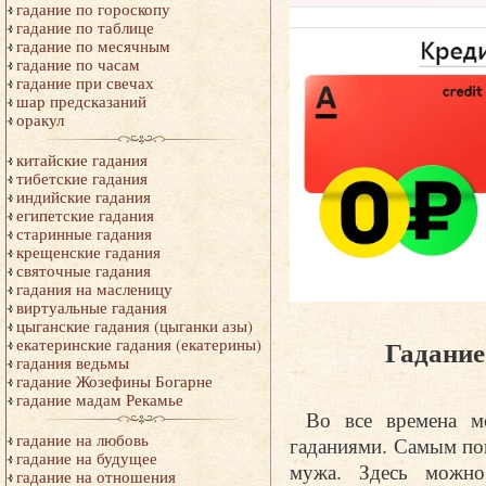
гадание по гороскопу
гадание по таблице
гадание по месячным
гадание по часам
гадание при свечах
шар предсказаний
оракул
китайские гадания
тибетские гадания
индийские гадания
египетские гадания
старинные гадания
крещенские гадания
святочные гадания
гадания на масленицу
виртуальные гадания
цыганские гадания (цыганки азы)
Гадание
екатеринские гадания (екатерины)
гадания ведьмы
гадание Жозефины Богарне
гадание мадам Рекамье
Во все времена м
гадание на любовь
гаданиями. Самым по
гадание на будущее
мужа. Здесь можно
гадание на отношения