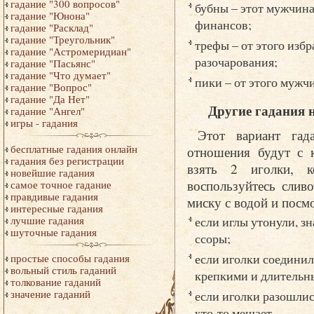
гадание "300 вопросов"
бубны – этот мужчина
гадание "Юнона"
финансов;
гадание "Расклад"
гадание "Треугольник"
трефы – от этого изб
гадание "Астромеридиан"
разочарования;
гадание "Пасьянс"
гадание "Что думает"
пики – от этого мужчи
гадание "Вопрос"
гадание "Да Нет"
Другие гадания 
гадание "Ангел"
игры - гадания
Этот вариант гад
бесплатные гадания онлайн
отношения будут с 
гадания без регистрации
взять 2 иголки, к
новейшие гадания
воспользуйтесь слив
самое точное гадание
правдивые гадания
миску с водой и посм
интересные гадания
если иглы утонули, з
лучшие гадания
шуточные гадания
ссоры;
если иголки соединил
простые способы гадания
вольный стиль гаданий
крепкими и длительн
толкование гаданий
значение гаданий
если иголки разошлис
кто-то мешает.