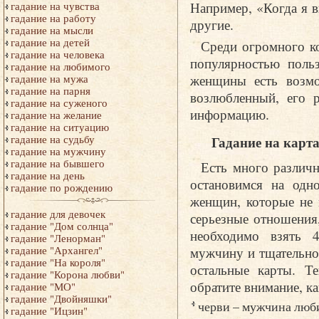
Например, «Когда я 
гадание на чувства
гадание на работу
другие.
гадание на мысли
гадание на детей
Среди огромного к
гадание на человека
популярностью польз
гадание на любимого
женщины есть возмо
гадание на мужа
гадание на парня
возлюбленный, его 
гадание на суженого
информацию.
гадание на желание
гадание на ситуацию
Гадание на карт
гадание на судьбу
гадание на мужчину
гадание на бывшего
Есть много различ
гадание на день
остановимся на одн
гадание по рождению
женщин, которые не 
гадание для девочек
серьезные отношения,
гадание "Дом солнца"
необходимо взять 4
гадание "Ленорман"
мужчину и тщательно
гадание "Архангел"
гадание "На короля"
остальные карты. Т
гадание "Корона любви"
обратите внимание, ка
гадание "МО"
гадание "Двойняшки"
черви – мужчина люби
гадание "Ицзин"