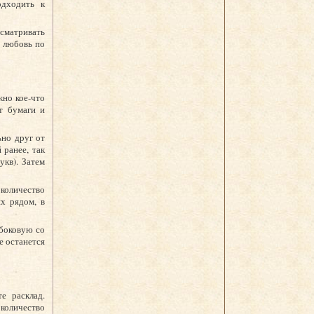
одходить к
ссматривать
а любовь по
жно кое-что
т бумаги и
ьно друг от
 ранее, так
укв). Затем
количество
х рядом, в
 боковую со
не останется
е расклад.
количество