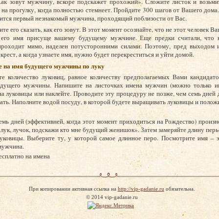
ак зовут мужчину, вскоре подскажет прохожий». Сложите листок и возьмит
на прогулку, когда полностью стемнеет. Пройдите 300 шагов от Вашего дома
вится первый незнакомый мужчина, проходящий поблизости от Вас.
те его сказать, как его зовут. В этот момент осознайте, что не этот человек В
 его имя присуще вашему будущему мужчине. Еще предки считали, что н
проходит мимо, наделен потусторонними силами. Поэтому, пред выходом и
крест, а когда узнаете имя, нужно будет перекреститься и уйти домой.
е на имя будущего мужчины по луку
те количество луковиц, равное количеству предполагаемых Вами кандидато
удущего мужчины. Напишите на листочках имена мужчин (можно только и
на луковицы или наклейте. Проводите эту процедуру не позже, чем семь дней д
дать. Наполните водой посуду, в которой будете выращивать луковицы и положи
емь дней (эффективней, когда этот момент приходиться на Рождество) произн
 лук, лучок, подскажи кто мне будущий женишок». Затем замеряйте длину перь
уковицы. Выберите ту, у которой самое длинное перо. Посмотрите имя – э
мужчина.
есплатно на имена
При копировании активная ссылка на
http://vip-gadanie.ru
обязательна.
© 2014 vip-gadanie.ru