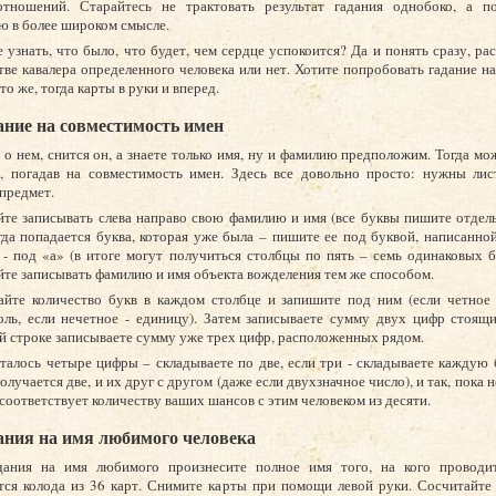
отношений. Старайтесь не трактовать результат гадания однобоко, а п
ю в более широком смысле.
 узнать, что было, что будет, чем сердце успокоится? Да и понять сразу, ра
стве кавалера определенного человека или нет. Хотите попробовать гадание н
о же, тогда карты в руки и вперед.
ание на совместимость имен
 о нем, снится он, а знаете только имя, ну и фамилию предположим. Тогда мо
, погадав на совместимость имен. Здесь все довольно просто: нужны лис
предмет.
йте записывать слева направо свою фамилию и имя (все буквы пишите отдел
огда попадается буква, которая уже была – пишите ее под буквой, написанной
 - под «а» (в итоге могут получиться столбцы по пять – семь одинаковых б
те записывать фамилию и имя объекта вожделения тем же способом.
айте количество букв в каждом столбце и запишите под ним (если четное 
ль, если нечетное - единицу). Затем записываете сумму двух цифр стоящи
 строке записываете сумму уже трех цифр, расположенных рядом.
талось четыре цифры – складываете по две, если три - складываете каждую
олучается две, и их друг с другом (даже если двухзначное число), и так, пока 
 соответствует количеству ваших шансов с этим человеком из десяти.
ания на имя любимого человека
дания на имя любимого произнесите полное имя того, на кого проводит
ся колода из 36 карт. Снимите карты при помощи левой руки. Сосчитайте 