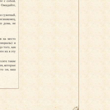
е с собой.
. Ожидайте,
аш суженый,
езнакомец,
з дома, не
в на место
нициалы) и
о того, как
те их в эту
есите такие
ев, которые
то он, ваш