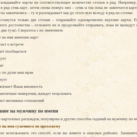
складывайте карты на соответствующее количество стопок в ряд. Например,
в ряд семь карт, затем снова поверх них – семь и так пока не закончатся карт
ты закончились – ту и раскладывает как до этого всю колоду в ряд на стопки.
останутся только две стопки – открывайте одновременно верхние карты. Е
ного достоинства – отложите их и продолжайте открывать, пока не выпадут
 два туза). Сверьтесь с их значением.
 на имя значение карт:
тает о встрече
ает пообщаться
кует
ит
у по душе ваш нрав
нует
ивлекает Ваша внешность
мантичные намерения, жаждет поцеловать
лает интимных отношений
ание на мужчину по имени
карточных раскладов, популярны и другие способы гаданий на мужчину по и
е на имя суженного по прохожему
не использовать это способ, если вы живете в опасных районах. Запишите