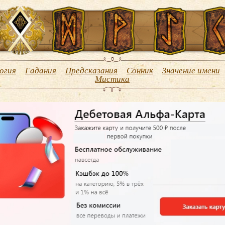
огия
Гадания
Предсказания
Сонник
Значение имени
Мистика