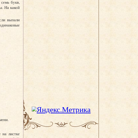
 семь букв,
ы. На какой
сли выпали
 одинаковые
мени.
 на листке