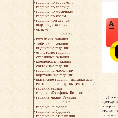
гадание по гороскопу
гадание по таблице
гадание по месячным
гадание по часам
гадание при свечах
шар предсказаний
оракул
китайские гадания
тибетские гадания
индийские гадания
египетские гадания
старинные гадания
крещенские гадания
святочные гадания
гадания на масленицу
виртуальные гадания
цыганские гадания (цыганки азы)
екатеринские гадания (екатерины)
гадания ведьмы
гадание Жозефины Богарне
гадание мадам Рекамье
Данный
проведени
которым В
гадание на любовь
крайне пр
гадание на будущее
результат
гадание на отношения