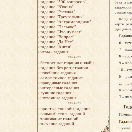
гадание "300 вопросов"
букв и ра
гадание "Юнона"
выложили 
гадание "Расклад"
стопке кар
гадание "Треугольник"
Когда 
гадание "Астромеридиан"
карты раз
гадание "Пасьянс"
(две дамы,
гадание "Что думает"
Гадание
гадание "Вопрос"
гадание "Да Нет"
6 – меч
гадание "Ангел"
7 – жел
игры - гадания
8 – тос
бесплатные гадания онлайн
9 – люб
гадания без регистрации
10 – ем
новейшие гадания
В – рев
самое точное гадание
правдивые гадания
Д – пр
интересные гадания
К – ро
лучшие гадания
Т – же
шуточные гадания
Гад
простые способы гадания
вольный стиль гаданий
Помимо 
толкование гаданий
Гадани
значение гаданий
Лучше 