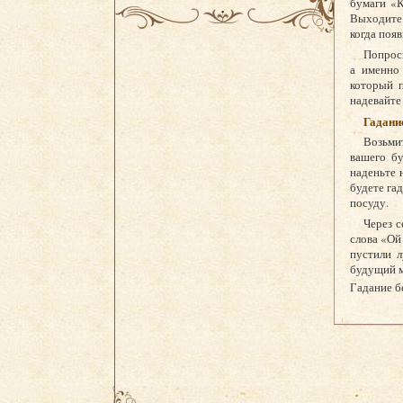
бумаги «К
Выходите 
когда поя
Попроси
а именно
который 
надевайте 
Гадани
Возьми
вашего б
наденьте 
будете га
посуду.
Через с
слова «Ой
пустили л
будущий 
Гадание б