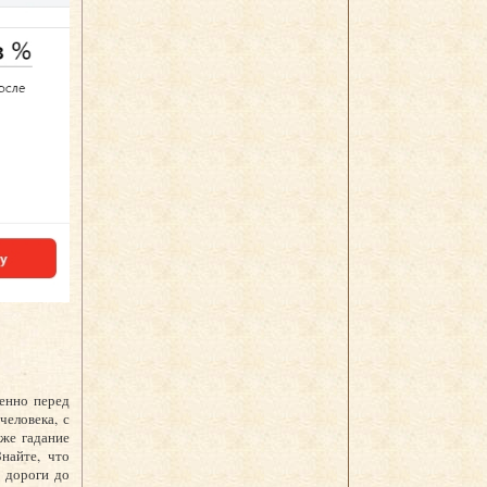
менно перед
человека, с
же гадание
найте, что
 дороги до