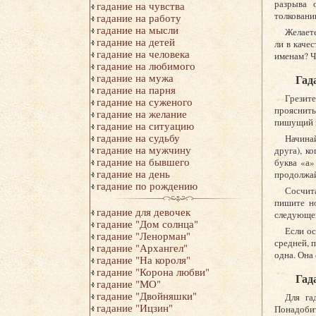
разрыва 
гадание на чувства
толковани
гадание на работу
гадание на мысли
Желаете
гадание на детей
ли в каче
гадание на человека
именам? Чт
гадание на любимого
гадание на мужа
Гад
гадание на парня
Грезите
гадание на суженого
прояснить
гадание на желание
пишущий 
гадание на ситуацию
гадание на судьбу
Начина
гадание на мужчину
друга), к
гадание на бывшего
буква «а»
гадание на день
продолжай
гадание по рождению
Сосчит
пишите но
гадание для девочек
следующей
гадание "Дом солнца"
Если ос
гадание "Ленорман"
средней, п
гадание "Архангел"
одна. Она
гадание "На короля"
гадание "Корона любви"
Гад
гадание "МО"
гадание "Двойняшки"
Для га
гадание "Ицзин"
Понадобит