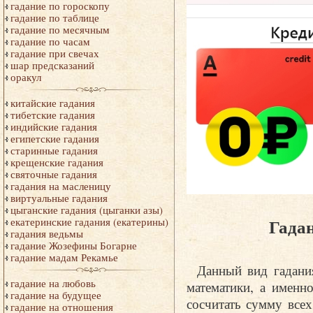
гадание по гороскопу
гадание по таблице
гадание по месячным
гадание по часам
гадание при свечах
шар предсказаний
оракул
китайские гадания
тибетские гадания
индийские гадания
египетские гадания
старинные гадания
крещенские гадания
святочные гадания
гадания на масленицу
виртуальные гадания
цыганские гадания (цыганки азы)
Гадан
екатеринские гадания (екатерины)
гадания ведьмы
гадание Жозефины Богарне
гадание мадам Рекамье
Данный вид гадани
гадание на любовь
математики, а именн
гадание на будущее
сосчитать сумму все
гадание на отношения