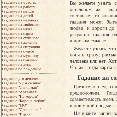
Вы желаете узнать 
гадание на чувства
гадание на работу
остальном же гадан
гадание на мысли
составляет толкован
гадание на детей
гадание на человека
гадания может быть
гадание на любимого
любви, и дороги до 
гадание на мужа
результат гадания о
гадание на парня
гадание на суженого
широком смысле.
гадание на желание
гадание на ситуацию
Желаете узнать, что
гадание на судьбу
понять сразу, рассма
гадание на мужчину
человека или нет. Хо
гадание на бывшего
гадание на день
Что же, тогда карты в
гадание по рождению
Гадание на с
гадание для девочек
гадание "Дом солнца"
Грезите о нем, сн
гадание "Ленорман"
предположим. Тогд
гадание "Архангел"
гадание "На короля"
совместимость имен. 
гадание "Корона любви"
и пишущий предмет.
гадание "МО"
гадание "Двойняшки"
Начинайте записыв
гадание "Ицзин"