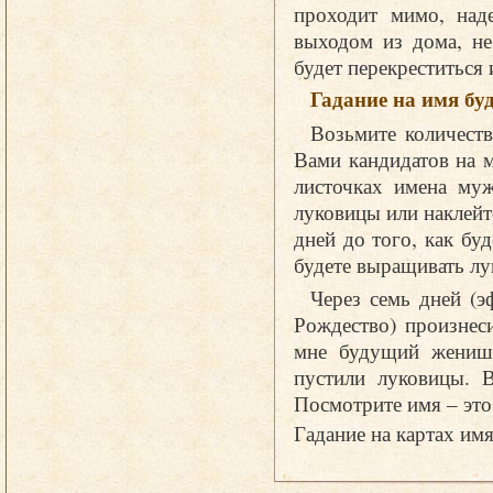
проходит мимо, над
выходом из дома, не
будет перекреститься 
Гадание на имя б
Возьмите количеств
Вами кандидатов на 
листочках имена муж
луковицы или наклейт
дней до того, как бу
будете выращивать лу
Через семь дней (э
Рождество) произнес
мне будущий женишо
пустили луковицы. В
Посмотрите имя – эт
Гадание на картах им