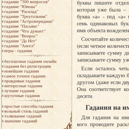
буквы пишите отдель
гадание "300 вопросов"
гадание "Юнона"
которая уже была – 
гадание "Расклад"
буква «а» - под «а»
гадание "Треугольник"
гадание "Астромеридиан"
семь одинаковых бук
гадание "Пасьянс"
имя объекта вожделен
гадание "Что думает"
гадание "Вопрос"
Сосчитайте количес
гадание "Да Нет"
(если четное количест
гадание "Ангел"
игры - гадания
записываете сумму д
записываете сумму уж
бесплатные гадания онлайн
гадания без регистрации
Если осталось чет
новейшие гадания
складываете каждую б
самое точное гадание
правдивые гадания
другом (даже если дву
интересные гадания
Она соответствует к
лучшие гадания
десяти.
шуточные гадания
Гадания на и
простые способы гадания
вольный стиль гаданий
толкование гаданий
Для гадания на им
значение гаданий
кого проводите раск