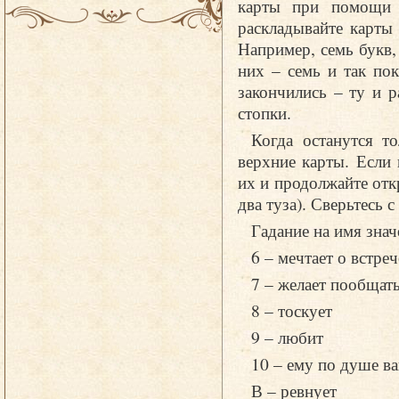
карты при помощи л
раскладывайте карты
Например, семь букв,
них – семь и так пок
закончились – ту и р
стопки.
Когда останутся т
верхние карты. Если
их и продолжайте отк
два туза). Сверьтесь с
Гадание на имя знач
6 – мечтает о встреч
7 – желает пообщат
8 – тоскует
9 – любит
10 – ему по душе в
В – ревнует