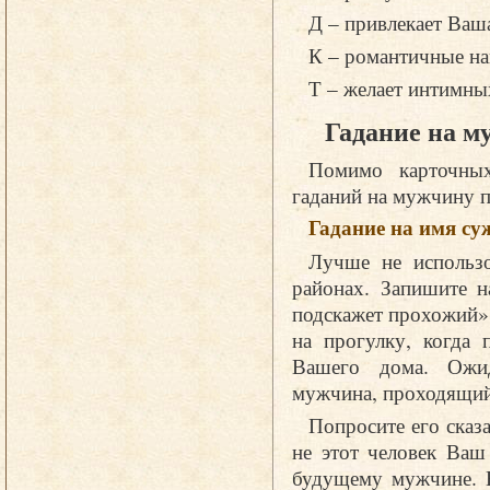
Д – привлекает Ваш
К – романтичные на
Т – желает интимн
Гадание на м
Помимо карточных
гаданий на мужчину п
Гадание на имя су
Лучше не использо
районах. Запишите н
подскажет прохожий».
на прогулку, когда 
Вашего дома. Ожид
мужчина, проходящий
Попросите его сказа
не этот человек Ваш
будущему мужчине. Е