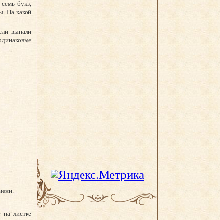
 семь букв,
ы. На какой
сли выпали
 одинаковые
мени.
 на листке