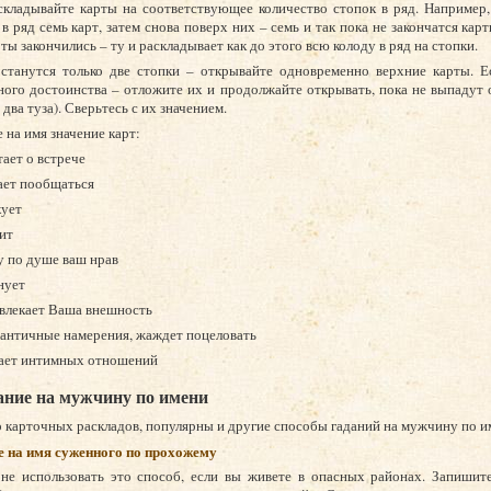
складывайте карты на соответствующее количество стопок в ряд. Например,
в ряд семь карт, затем снова поверх них – семь и так пока не закончатся карт
ты закончились – ту и раскладывает как до этого всю колоду в ряд на стопки.
останутся только две стопки – открывайте одновременно верхние карты. Е
ного достоинства – отложите их и продолжайте открывать, пока не выпадут
 два туза). Сверьтесь с их значением.
 на имя значение карт:
тает о встрече
ает пообщаться
кует
ит
у по душе ваш нрав
нует
ивлекает Ваша внешность
мантичные намерения, жаждет поцеловать
лает интимных отношений
ание на мужчину по имени
карточных раскладов, популярны и другие способы гаданий на мужчину по и
е на имя суженного по прохожему
не использовать это способ, если вы живете в опасных районах. Запишите