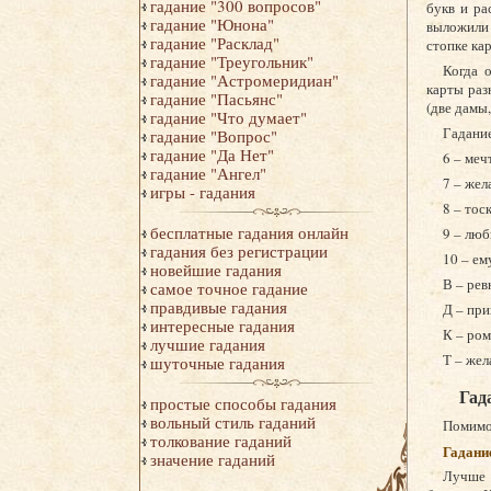
гадание "300 вопросов"
букв и ра
гадание "Юнона"
выложили 
гадание "Расклад"
стопке кар
гадание "Треугольник"
Когда 
гадание "Астромеридиан"
карты раз
гадание "Пасьянс"
(две дамы,
гадание "Что думает"
Гадание
гадание "Вопрос"
гадание "Да Нет"
6 – меч
гадание "Ангел"
7 – жел
игры - гадания
8 – тос
бесплатные гадания онлайн
9 – люб
гадания без регистрации
10 – ем
новейшие гадания
В – рев
самое точное гадание
правдивые гадания
Д – пр
интересные гадания
К – ро
лучшие гадания
Т – же
шуточные гадания
Гад
простые способы гадания
вольный стиль гаданий
Помимо 
толкование гаданий
Гадани
значение гаданий
Лучше 