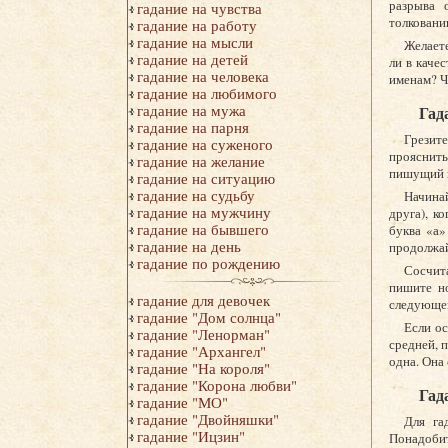
разрыва 
гадание на чувства
толковани
гадание на работу
гадание на мысли
Желаете
гадание на детей
ли в каче
гадание на человека
именам? Чт
гадание на любимого
гадание на мужа
Гад
гадание на парня
Грезите
гадание на суженого
прояснить
гадание на желание
пишущий 
гадание на ситуацию
гадание на судьбу
Начина
гадание на мужчину
друга), к
гадание на бывшего
буква «а»
гадание на день
продолжай
гадание по рождению
Сосчит
пишите но
гадание для девочек
следующей
гадание "Дом солнца"
Если ос
гадание "Ленорман"
средней, п
гадание "Архангел"
одна. Она
гадание "На короля"
гадание "Корона любви"
Гад
гадание "МО"
гадание "Двойняшки"
Для га
гадание "Ицзин"
Понадобит