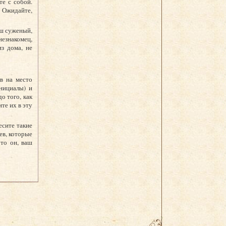
е с собой.
. Ожидайте,
аш суженый,
езнакомец,
з дома, не
в на место
нициалы) и
о того, как
те их в эту
есите такие
ев, которые
то он, ваш