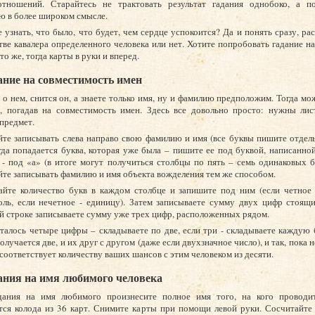
отношений. Старайтесь не трактовать результат гадания однобоко, а п
ю в более широком смысле.
 узнать, что было, что будет, чем сердце успокоится? Да и понять сразу, ра
стве кавалера определенного человека или нет. Хотите попробовать гадание н
о же, тогда карты в руки и вперед.
ание на совместимость имен
 о нем, снится он, а знаете только имя, ну и фамилию предположим. Тогда мо
, погадав на совместимость имен. Здесь все довольно просто: нужны лис
предмет.
йте записывать слева направо свою фамилию и имя (все буквы пишите отдел
огда попадается буква, которая уже была – пишите ее под буквой, написанной
 - под «а» (в итоге могут получиться столбцы по пять – семь одинаковых б
те записывать фамилию и имя объекта вожделения тем же способом.
айте количество букв в каждом столбце и запишите под ним (если четное 
ль, если нечетное - единицу). Затем записываете сумму двух цифр стоящи
 строке записываете сумму уже трех цифр, расположенных рядом.
талось четыре цифры – складываете по две, если три - складываете каждую
олучается две, и их друг с другом (даже если двухзначное число), и так, пока 
 соответствует количеству ваших шансов с этим человеком из десяти.
ания на имя любимого человека
дания на имя любимого произнесите полное имя того, на кого проводит
ся колода из 36 карт. Снимите карты при помощи левой руки. Сосчитайте 