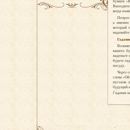
бумаги «К
Выходите 
когда поя
Попроси
а именно
который 
надевайте 
Гадани
Возьми
вашего б
наденьте 
будете га
посуду.
Через с
слова «Ой
пустили л
будущий 
Гадание н