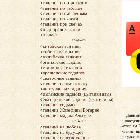
гадание по гороскопу
гадание по таблице
гадание по месячным
гадание по часам
гадание при свечах
шар предсказаний
оракул
китайские гадания
тибетские гадания
индийские гадания
египетские гадания
старинные гадания
крещенские гадания
святочные гадания
гадания на масленицу
виртуальные гадания
цыганские гадания (цыганки азы)
екатеринские гадания (екатерины)
гадания ведьмы
гадание Жозефины Богарне
гадание мадам Рекамье
Данный
проведени
которым В
гадание на любовь
крайне пр
гадание на будущее
результат
гадание на отношения