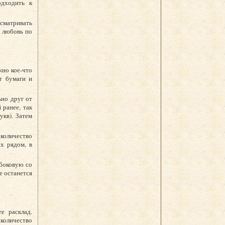
одходить к
ссматривать
а любовь по
жно кое-что
т бумаги и
ьно друг от
 ранее, так
укв). Затем
количество
х рядом, в
 боковую со
не останется
е расклад.
количество