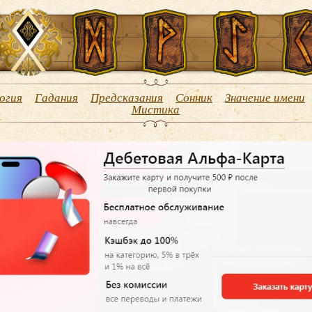
огия
Гадания
Предсказания
Сонник
Значение имени
Мистика