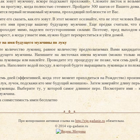
ак зовут мужчину, вскоре подскажет прохожий». Сложите листок и возьмит
на прогулку, когда полностью стемнеет. Пройдите 300 шагов от Вашего дома
вится первый незнакомый мужчина, проходящий поблизости от Вас.
те его сказать, как его зовут. В этот момент осознайте, что не этот человек В
 его имя присуще вашему будущему мужчине. Еще предки считали, что н
проходит мимо, наделен потусторонними силами. Поэтому, пред выходом и
крест, а когда узнаете имя, нужно будет перекреститься и уйти домой.
е на имя будущего мужчины по луку
те количество луковиц, равное количеству предполагаемых Вами кандидато
удущего мужчины. Напишите на листочках имена мужчин (можно только и
на луковицы или наклейте. Проводите эту процедуру не позже, чем семь дней д
дать. Наполните водой посуду, в которой будете выращивать луковицы и положи
емь дней (эффективней, когда этот момент приходиться на Рождество) произн
 лук, лучок, подскажи кто мне будущий женишок». Затем замеряйте длину перь
уковицы. Выберите ту, у которой самое длинное перо. Посмотрите имя – э
мужчина.
а совместимость имен бесплатно
При копировании активная ссылка на
http://vip-gadanie.ru
обязательна.
© 2014 vip-gadanie.ru