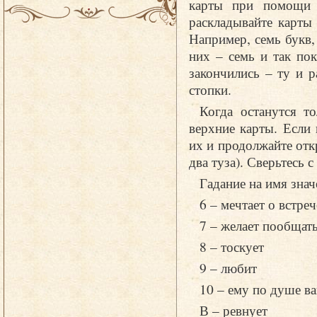
карты при помощи л
раскладывайте карты
Например, семь букв,
них – семь и так пок
закончились – ту и р
стопки.
Когда останутся т
верхние карты. Если
их и продолжайте отк
два туза). Сверьтесь с
Гадание на имя знач
6 – мечтает о встреч
7 – желает пообщат
8 – тоскует
9 – любит
10 – ему по душе в
В – ревнует