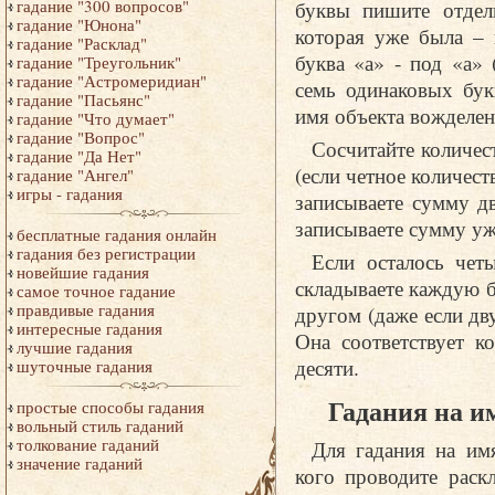
буквы пишите отдель
гадание "300 вопросов"
гадание "Юнона"
которая уже была – 
гадание "Расклад"
буква «а» - под «а»
гадание "Треугольник"
гадание "Астромеридиан"
семь одинаковых бук
гадание "Пасьянс"
имя объекта вожделен
гадание "Что думает"
гадание "Вопрос"
Сосчитайте количес
гадание "Да Нет"
(если четное количест
гадание "Ангел"
игры - гадания
записываете сумму д
записываете сумму уж
бесплатные гадания онлайн
гадания без регистрации
Если осталось чет
новейшие гадания
складываете каждую б
самое точное гадание
правдивые гадания
другом (даже если дву
интересные гадания
Она соответствует к
лучшие гадания
десяти.
шуточные гадания
Гадания на и
простые способы гадания
вольный стиль гаданий
толкование гаданий
Для гадания на им
значение гаданий
кого проводите раск