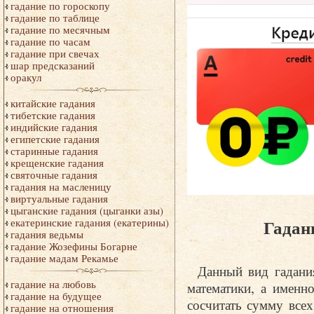
гадание по гороскопу
гадание по таблице
гадание по месячным
гадание по часам
гадание при свечах
шар предсказаний
оракул
китайские гадания
тибетские гадания
индийские гадания
египетские гадания
старинные гадания
крещенские гадания
святочные гадания
гадания на масленицу
виртуальные гадания
цыганские гадания (цыганки азы)
Гадан
екатеринские гадания (екатерины)
гадания ведьмы
гадание Жозефины Богарне
гадание мадам Рекамье
Данный вид гадани
гадание на любовь
математики, а именн
гадание на будущее
сосчитать сумму все
гадание на отношения