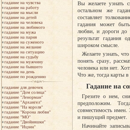
Вы желаете узнать 
гадание на чувства
гадание на работу
остальном же гадан
гадание на мысли
составляет толкован
гадание на детей
гадание на человека
гадания может быть
гадание на любимого
любви, и дороги до 
гадание на мужа
результат гадания о
гадание на парня
гадание на суженого
широком смысле.
гадание на желание
гадание на ситуацию
Желаете узнать, что
гадание на судьбу
понять сразу, рассма
гадание на мужчину
человека или нет. Хо
гадание на бывшего
гадание на день
Что же, тогда карты в
гадание по рождению
Гадание на с
гадание для девочек
гадание "Дом солнца"
Грезите о нем, сн
гадание "Ленорман"
предположим. Тогд
гадание "Архангел"
гадание "На короля"
совместимость имен. 
гадание "Корона любви"
и пишущий предмет.
гадание "МО"
гадание "Двойняшки"
Начинайте записыв
гадание "Ицзин"