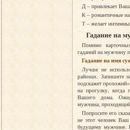
Д – привлекает Ваш
К – романтичные на
Т – желает интимн
Гадание на м
Помимо карточных
гаданий на мужчину п
Гадание на имя су
Лучше не использо
районах. Запишите н
подскажет прохожий».
на прогулку, когда 
Вашего дома. Ожид
мужчина, проходящий
Попросите его сказа
не этот человек Ваш
будущему мужчине. Е