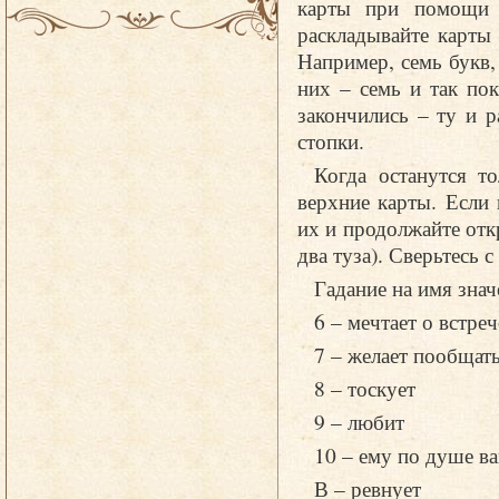
карты при помощи л
раскладывайте карты
Например, семь букв,
них – семь и так пок
закончились – ту и р
стопки.
Когда останутся т
верхние карты. Если
их и продолжайте отк
два туза). Сверьтесь с
Гадание на имя знач
6 – мечтает о встреч
7 – желает пообщат
8 – тоскует
9 – любит
10 – ему по душе в
В – ревнует