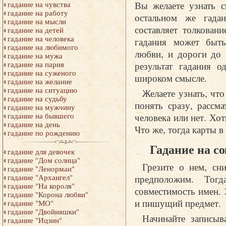
Вы желаете узнать 
гадание на чувства
гадание на работу
остальном же гадан
гадание на мысли
составляет толкован
гадание на детей
гадание на человека
гадания может быть
гадание на любимого
любви, и дороги до 
гадание на мужа
результат гадания о
гадание на парня
гадание на суженого
широком смысле.
гадание на желание
гадание на ситуацию
Желаете узнать, что
гадание на судьбу
понять сразу, рассма
гадание на мужчину
человека или нет. Хо
гадание на бывшего
гадание на день
Что же, тогда карты в
гадание по рождению
Гадание на с
гадание для девочек
гадание "Дом солнца"
Грезите о нем, сн
гадание "Ленорман"
предположим. Тогд
гадание "Архангел"
гадание "На короля"
совместимость имен. 
гадание "Корона любви"
и пишущий предмет.
гадание "МО"
гадание "Двойняшки"
Начинайте записыв
гадание "Ицзин"