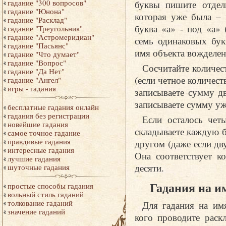
буквы пишите отдель
гадание "300 вопросов"
гадание "Юнона"
которая уже была – 
гадание "Расклад"
буква «а» - под «а»
гадание "Треугольник"
гадание "Астромеридиан"
семь одинаковых бук
гадание "Пасьянс"
имя объекта вожделен
гадание "Что думает"
гадание "Вопрос"
Сосчитайте количес
гадание "Да Нет"
(если четное количест
гадание "Ангел"
игры - гадания
записываете сумму д
записываете сумму уж
бесплатные гадания онлайн
гадания без регистрации
Если осталось чет
новейшие гадания
складываете каждую б
самое точное гадание
правдивые гадания
другом (даже если дву
интересные гадания
Она соответствует к
лучшие гадания
десяти.
шуточные гадания
Гадания на и
простые способы гадания
вольный стиль гаданий
толкование гаданий
Для гадания на им
значение гаданий
кого проводите раск