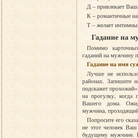
Д – привлекает Ваш
К – романтичные на
Т – желает интимн
Гадание на м
Помимо карточных
гаданий на мужчину п
Гадание на имя су
Лучше не использо
районах. Запишите н
подскажет прохожий».
на прогулку, когда 
Вашего дома. Ожид
мужчина, проходящий
Попросите его сказа
не этот человек Ваш
будущему мужчине. Е