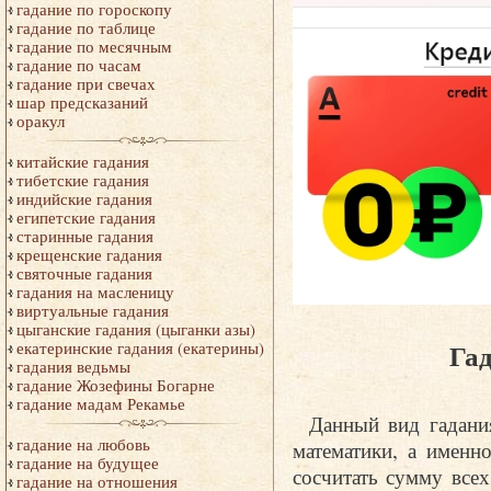
гадание по гороскопу
гадание по таблице
гадание по месячным
гадание по часам
гадание при свечах
шар предсказаний
оракул
китайские гадания
тибетские гадания
индийские гадания
египетские гадания
старинные гадания
крещенские гадания
святочные гадания
гадания на масленицу
виртуальные гадания
цыганские гадания (цыганки азы)
Га
екатеринские гадания (екатерины)
гадания ведьмы
гадание Жозефины Богарне
гадание мадам Рекамье
Данный вид гадани
гадание на любовь
математики, а именн
гадание на будущее
сосчитать сумму все
гадание на отношения