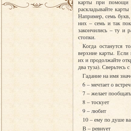
карты при помощи л
раскладывайте карты
Например, семь букв,
них – семь и так пок
закончились – ту и р
стопки.
Когда останутся т
верхние карты. Если
их и продолжайте отк
два туза). Сверьтесь с
Гадание на имя знач
6 – мечтает о встреч
7 – желает пообщат
8 – тоскует
9 – любит
10 – ему по душе в
В – ревнует