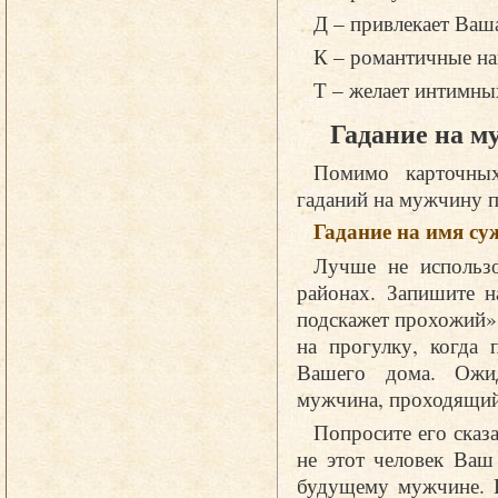
Д – привлекает Ваш
К – романтичные на
Т – желает интимн
Гадание на м
Помимо карточных
гаданий на мужчину п
Гадание на имя су
Лучше не использо
районах. Запишите н
подскажет прохожий».
на прогулку, когда 
Вашего дома. Ожид
мужчина, проходящий
Попросите его сказа
не этот человек Ваш
будущему мужчине. Е