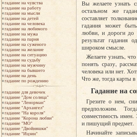
Вы желаете узнать 
гадание на чувства
гадание на работу
остальном же гадан
гадание на мысли
составляет толкован
гадание на детей
гадание на человека
гадания может быть
гадание на любимого
любви, и дороги до 
гадание на мужа
результат гадания о
гадание на парня
гадание на суженого
широком смысле.
гадание на желание
гадание на ситуацию
Желаете узнать, что
гадание на судьбу
понять сразу, рассма
гадание на мужчину
человека или нет. Хо
гадание на бывшего
гадание на день
Что же, тогда карты в
гадание по рождению
Гадание на с
гадание для девочек
гадание "Дом солнца"
Грезите о нем, сн
гадание "Ленорман"
предположим. Тогд
гадание "Архангел"
гадание "На короля"
совместимость имен. 
гадание "Корона любви"
и пишущий предмет.
гадание "МО"
гадание "Двойняшки"
Начинайте записыв
гадание "Ицзин"