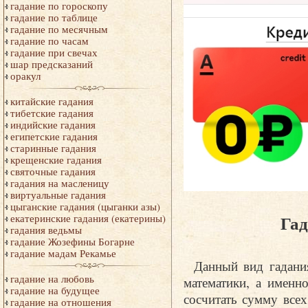
гадание по гороскопу
гадание по таблице
гадание по месячным
гадание по часам
гадание при свечах
шар предсказаний
оракул
китайские гадания
тибетские гадания
индийские гадания
египетские гадания
старинные гадания
крещенские гадания
святочные гадания
гадания на масленицу
виртуальные гадания
цыганские гадания (цыганки азы)
Гад
екатеринские гадания (екатерины)
гадания ведьмы
гадание Жозефины Богарне
гадание мадам Рекамье
Данный вид гадани
гадание на любовь
математики, а именн
гадание на будущее
сосчитать сумму все
гадание на отношения