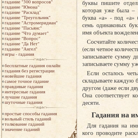
буквы пишите отдель
гадание "300 вопросов"
гадание "Юнона"
которая уже была – 
гадание "Расклад"
буква «а» - под «а»
гадание "Треугольник"
гадание "Астромеридиан"
семь одинаковых бук
гадание "Пасьянс"
имя объекта вожделен
гадание "Что думает"
гадание "Вопрос"
Сосчитайте количес
гадание "Да Нет"
(если четное количест
гадание "Ангел"
игры - гадания
записываете сумму д
записываете сумму уж
бесплатные гадания онлайн
гадания без регистрации
Если осталось чет
новейшие гадания
складываете каждую б
самое точное гадание
правдивые гадания
другом (даже если дву
интересные гадания
Она соответствует к
лучшие гадания
десяти.
шуточные гадания
Гадания на и
простые способы гадания
вольный стиль гаданий
толкование гаданий
Для гадания на им
значение гаданий
кого проводите раск