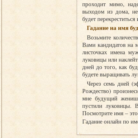
проходит мимо, над
выходом из дома, не
будет перекреститься 
Гадание на имя б
Возьмите количеств
Вами кандидатов на 
листочках имена муж
луковицы или наклейт
дней до того, как бу
будете выращивать лу
Через семь дней (э
Рождество) произнес
мне будущий женишо
пустили луковицы. В
Посмотрите имя – эт
Гадание онлайн по и