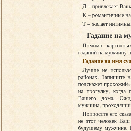
Д – привлекает Ваш
К – романтичные на
Т – желает интимн
Гадание на м
Помимо карточных
гаданий на мужчину п
Гадание на имя су
Лучше не использо
районах. Запишите н
подскажет прохожий».
на прогулку, когда 
Вашего дома. Ожид
мужчина, проходящий
Попросите его сказа
не этот человек Ваш
будущему мужчине. Е