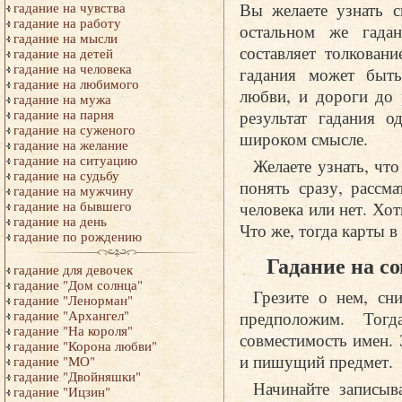
Вы желаете узнать 
гадание на чувства
гадание на работу
остальном же гадан
гадание на мысли
составляет толкован
гадание на детей
гадание на человека
гадания может быть
гадание на любимого
любви, и дороги до 
гадание на мужа
результат гадания о
гадание на парня
гадание на суженого
широком смысле.
гадание на желание
гадание на ситуацию
Желаете узнать, что
гадание на судьбу
понять сразу, рассма
гадание на мужчину
человека или нет. Хо
гадание на бывшего
гадание на день
Что же, тогда карты в
гадание по рождению
Гадание на с
гадание для девочек
гадание "Дом солнца"
Грезите о нем, сн
гадание "Ленорман"
предположим. Тогд
гадание "Архангел"
гадание "На короля"
совместимость имен. 
гадание "Корона любви"
и пишущий предмет.
гадание "МО"
гадание "Двойняшки"
Начинайте записыв
гадание "Ицзин"