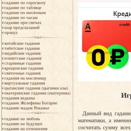
гадание по гороскопу
гадание по таблице
гадание по месячным
гадание по часам
гадание при свечах
шар предсказаний
оракул
китайские гадания
тибетские гадания
индийские гадания
египетские гадания
старинные гадания
крещенские гадания
святочные гадания
гадания на масленицу
виртуальные гадания
цыганские гадания (цыганки азы)
Иг
екатеринские гадания (екатерины)
гадания ведьмы
гадание Жозефины Богарне
гадание мадам Рекамье
Данный вид гадани
гадание на любовь
математики, а именн
гадание на будущее
сосчитать сумму все
гадание на отношения