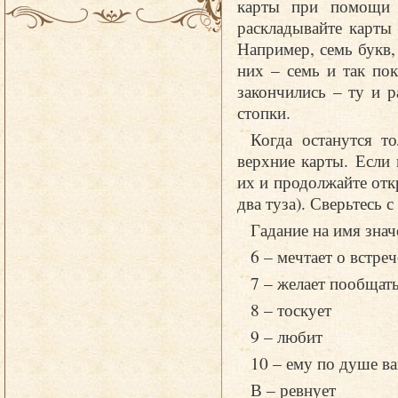
карты при помощи л
раскладывайте карты
Например, семь букв,
них – семь и так пок
закончились – ту и р
стопки.
Когда останутся т
верхние карты. Если
их и продолжайте отк
два туза). Сверьтесь с
Гадание на имя знач
6 – мечтает о встреч
7 – желает пообщат
8 – тоскует
9 – любит
10 – ему по душе в
В – ревнует