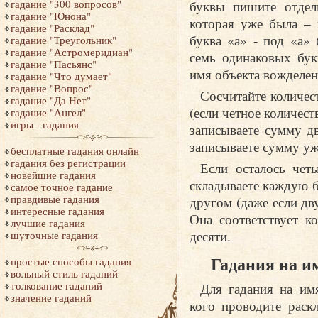
буквы пишите отдель
гадание "300 вопросов"
гадание "Юнона"
которая уже была – 
гадание "Расклад"
буква «а» - под «а»
гадание "Треугольник"
гадание "Астромеридиан"
семь одинаковых бук
гадание "Пасьянс"
имя объекта вожделен
гадание "Что думает"
гадание "Вопрос"
Сосчитайте количес
гадание "Да Нет"
(если четное количест
гадание "Ангел"
игры - гадания
записываете сумму д
записываете сумму уж
бесплатные гадания онлайн
гадания без регистрации
Если осталось чет
новейшие гадания
складываете каждую б
самое точное гадание
правдивые гадания
другом (даже если дву
интересные гадания
Она соответствует к
лучшие гадания
десяти.
шуточные гадания
Гадания на и
простые способы гадания
вольный стиль гаданий
толкование гаданий
Для гадания на им
значение гаданий
кого проводите раск