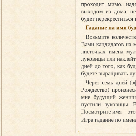
проходит мимо, над
выходом из дома, не
будет перекреститься 
Гадание на имя б
Возьмите количеств
Вами кандидатов на 
листочках имена муж
луковицы или наклейт
дней до того, как бу
будете выращивать лу
Через семь дней (э
Рождество) произнес
мне будущий женишо
пустили луковицы. В
Посмотрите имя – эт
Игра гадание по име