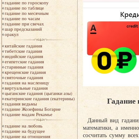
гадание по гороскопу
гадание по таблице
гадание по месячным
гадание по часам
гадание при свечах
шар предсказаний
оракул
китайские гадания
тибетские гадания
индийские гадания
египетские гадания
старинные гадания
крещенские гадания
святочные гадания
гадания на масленицу
виртуальные гадания
цыганские гадания (цыганки азы)
Гадание 
екатеринские гадания (екатерины)
гадания ведьмы
гадание Жозефины Богарне
гадание мадам Рекамье
Данный вид гадани
гадание на любовь
математики, а именн
гадание на будущее
сосчитать сумму все
гадание на отношения