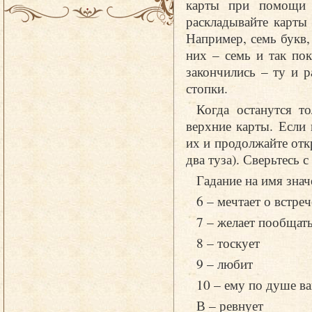
карты при помощи л
раскладывайте карты
Например, семь букв,
них – семь и так пок
закончились – ту и р
стопки.
Когда останутся т
верхние карты. Если
их и продолжайте отк
два туза). Сверьтесь с
Гадание на имя знач
6 – мечтает о встреч
7 – желает пообщат
8 – тоскует
9 – любит
10 – ему по душе в
В – ревнует