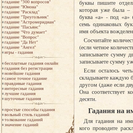
буквы пишите отдель
гадание "300 вопросов"
гадание "Юнона"
которая уже была – 
гадание "Расклад"
буква «а» - под «а»
гадание "Треугольник"
гадание "Астромеридиан"
семь одинаковых бук
гадание "Пасьянс"
имя объекта вожделен
гадание "Что думает"
гадание "Вопрос"
Сосчитайте количес
гадание "Да Нет"
(если четное количест
гадание "Ангел"
игры - гадания
записываете сумму д
записываете сумму уж
бесплатные гадания онлайн
гадания без регистрации
Если осталось чет
новейшие гадания
складываете каждую б
самое точное гадание
правдивые гадания
другом (даже если дву
интересные гадания
Она соответствует к
лучшие гадания
десяти.
шуточные гадания
Гадания на и
простые способы гадания
вольный стиль гаданий
толкование гаданий
Для гадания на им
значение гаданий
кого проводите раск