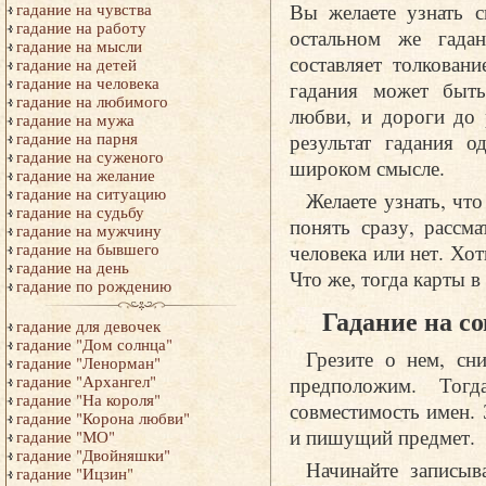
Вы желаете узнать 
гадание на чувства
гадание на работу
остальном же гадан
гадание на мысли
составляет толкован
гадание на детей
гадание на человека
гадания может быть
гадание на любимого
любви, и дороги до 
гадание на мужа
результат гадания о
гадание на парня
гадание на суженого
широком смысле.
гадание на желание
гадание на ситуацию
Желаете узнать, что
гадание на судьбу
понять сразу, рассма
гадание на мужчину
человека или нет. Хо
гадание на бывшего
гадание на день
Что же, тогда карты в
гадание по рождению
Гадание на с
гадание для девочек
гадание "Дом солнца"
Грезите о нем, сн
гадание "Ленорман"
предположим. Тогд
гадание "Архангел"
гадание "На короля"
совместимость имен. 
гадание "Корона любви"
и пишущий предмет.
гадание "МО"
гадание "Двойняшки"
Начинайте записыв
гадание "Ицзин"