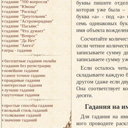
буквы пишите отдель
гадание "300 вопросов"
гадание "Юнона"
которая уже была – 
гадание "Расклад"
буква «а» - под «а»
гадание "Треугольник"
гадание "Астромеридиан"
семь одинаковых бук
гадание "Пасьянс"
имя объекта вожделен
гадание "Что думает"
гадание "Вопрос"
Сосчитайте количес
гадание "Да Нет"
(если четное количест
гадание "Ангел"
игры - гадания
записываете сумму д
записываете сумму уж
бесплатные гадания онлайн
гадания без регистрации
Если осталось чет
новейшие гадания
складываете каждую б
самое точное гадание
правдивые гадания
другом (даже если дву
интересные гадания
Она соответствует к
лучшие гадания
десяти.
шуточные гадания
Гадания на и
простые способы гадания
вольный стиль гаданий
толкование гаданий
Для гадания на им
значение гаданий
кого проводите раск