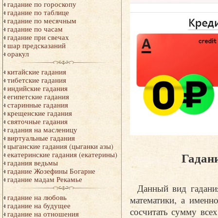
гадание по гороскопу
гадание по таблице
гадание по месячным
гадание по часам
гадание при свечах
шар предсказаний
оракул
китайские гадания
тибетские гадания
индийские гадания
египетские гадания
старинные гадания
крещенские гадания
святочные гадания
гадания на масленицу
виртуальные гадания
цыганские гадания (цыганки азы)
Гадани
екатеринские гадания (екатерины)
гадания ведьмы
гадание Жозефины Богарне
гадание мадам Рекамье
Данный вид гадани
гадание на любовь
математики, а именн
гадание на будущее
сосчитать сумму все
гадание на отношения