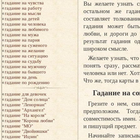
Вы желаете узнать 
гадание на чувства
гадание на работу
остальном же гадан
гадание на мысли
составляет толкован
гадание на детей
гадание на человека
гадания может быть
гадание на любимого
любви, и дороги до 
гадание на мужа
результат гадания о
гадание на парня
гадание на суженого
широком смысле.
гадание на желание
гадание на ситуацию
Желаете узнать, что
гадание на судьбу
понять сразу, рассма
гадание на мужчину
человека или нет. Хо
гадание на бывшего
гадание на день
Что же, тогда карты в
гадание по рождению
Гадание на с
гадание для девочек
гадание "Дом солнца"
Грезите о нем, сн
гадание "Ленорман"
предположим. Тогд
гадание "Архангел"
гадание "На короля"
совместимость имен. 
гадание "Корона любви"
и пишущий предмет.
гадание "МО"
гадание "Двойняшки"
Начинайте записыв
гадание "Ицзин"