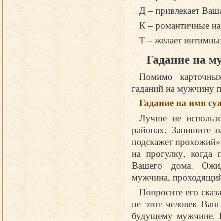
Д – привлекает Ваш
К – романтичные на
Т – желает интимн
Гадание на м
Помимо карточных
гаданий на мужчину п
Гадание на имя су
Лучше не использо
районах. Запишите н
подскажет прохожий».
на прогулку, когда 
Вашего дома. Ожид
мужчина, проходящий
Попросите его сказа
не этот человек Ваш
будущему мужчине. Е