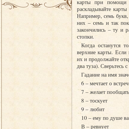
карты при помощи л
раскладывайте карты
Например, семь букв,
них – семь и так пок
закончились – ту и р
стопки.
Когда останутся т
верхние карты. Если
их и продолжайте отк
два туза). Сверьтесь с
Гадание на имя знач
6 – мечтает о встреч
7 – желает пообщат
8 – тоскует
9 – любит
10 – ему по душе в
В – ревнует